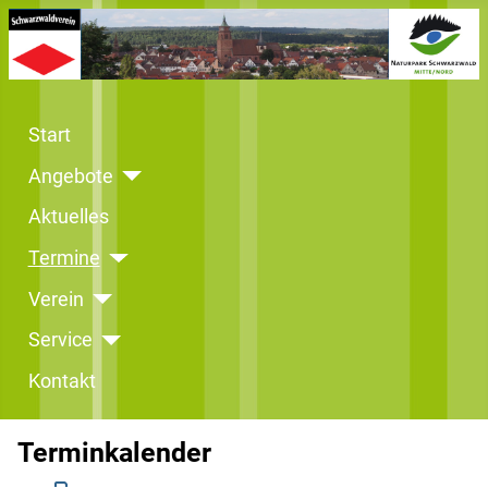
Start
Angebote
Aktuelles
Termine
Verein
Service
Kontakt
Terminkalender