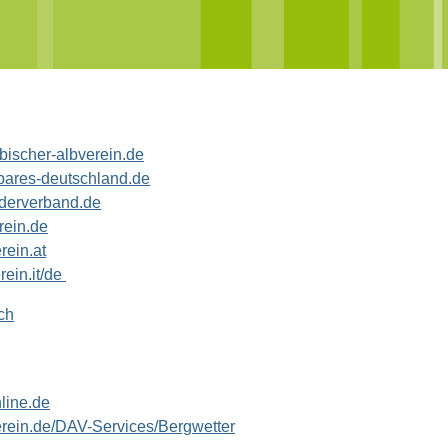
ischer-albverein.de
ares-deutschland.de
derverband.de
ein.de
ein.at
ein.it
/de
ch
line.de
ein.de/DAV-Services/Bergwetter