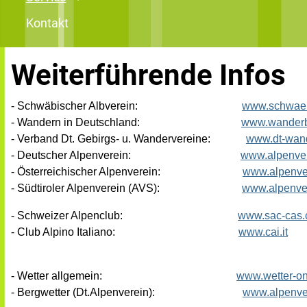
Kontakt
Weiterführende Infos
- Schwäbischer Albverein:
www.schwaeb
- Wandern in Deutschland:
www.wanderb
- Verband Dt. Gebirgs- u. Wandervereine:
www.dt-wan
- Deutscher Alpenverein:
www.alpenver
- Österreichischer Alpenverein:
www.alpenver
- Südtiroler Alpenverein (AVS):
www.alpenver
- Schweizer Alpenclub:
www.sac-cas.
- Club Alpino Italiano:
www.cai.it
- Wetter allgemein:
www.wetter-on
- Bergwetter (Dt.Alpenverein):
www.alpenver