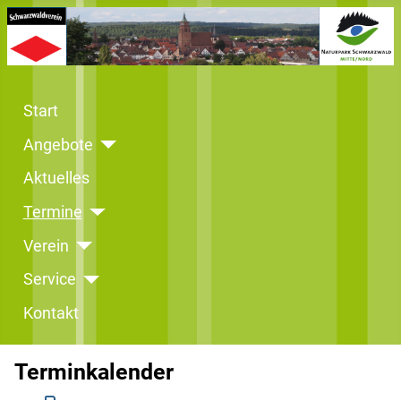
Start
Angebote
Aktuelles
Termine
Verein
Service
Kontakt
Terminkalender