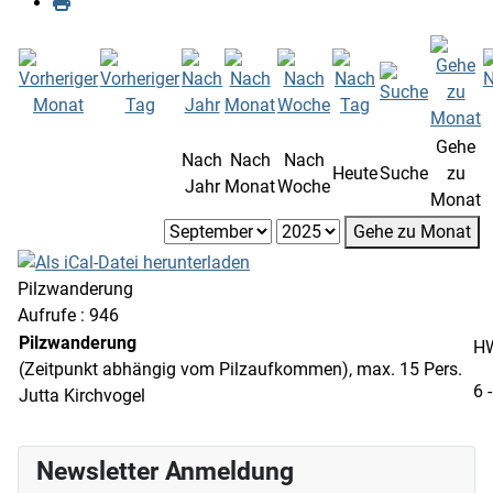
Gehe
Nach
Nach
Nach
Heute
Suche
zu
Jahr
Monat
Woche
Monat
Gehe zu Monat
Pilzwanderung
Aufrufe
: 946
Pilzwanderung
H
(Zeitpunkt abhängig vom Pilzaufkommen), max. 15 Pers.
6 
Jutta Kirchvogel
Newsletter Anmeldung