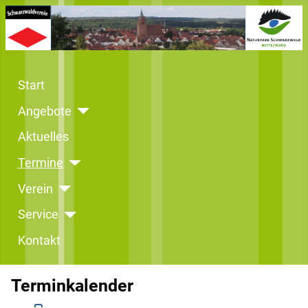
Start
Angebote
Aktuelles
Termine
Verein
Service
Kontakt
Terminkalender