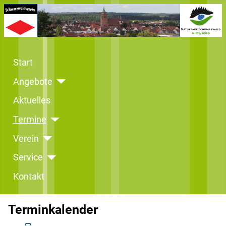
Start
Angebote
Aktuelles
Termine
Verein
Service
Kontakt
Terminkalender