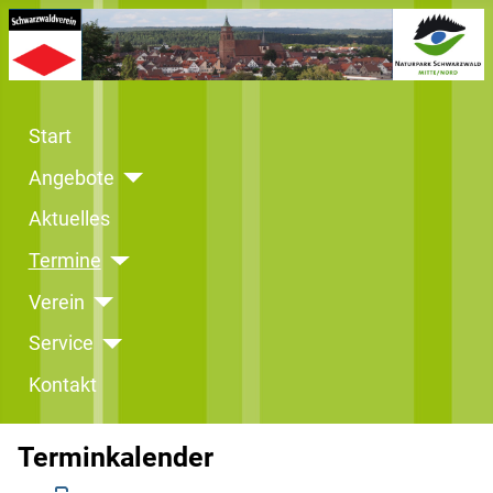
Start
Angebote
Aktuelles
Termine
Verein
Service
Kontakt
Terminkalender