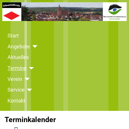
Start
Angebote
Aktuelles
Termine
Verein
Service
Kontakt
Terminkalender