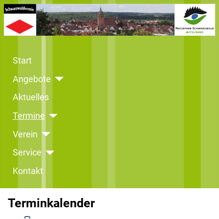
Start
Angebote
Aktuelles
Termine
Verein
Service
Kontakt
Terminkalender