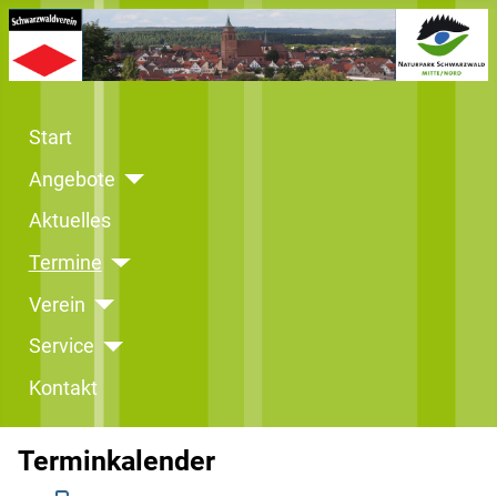
Start
Angebote
Aktuelles
Termine
Verein
Service
Kontakt
Terminkalender