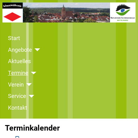
Start
Angebote
Aktuelles
Termine
Verein
Service
Kontakt
Terminkalender