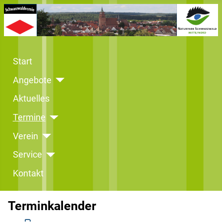
Start
Angebote
Aktuelles
Termine
Verein
Service
Kontakt
Terminkalender