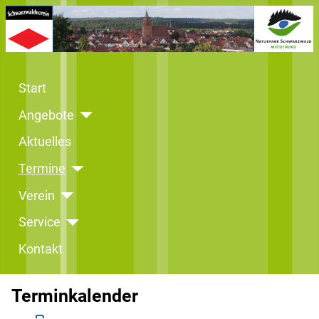
Start
Angebote
Aktuelles
Termine
Verein
Service
Kontakt
Terminkalender