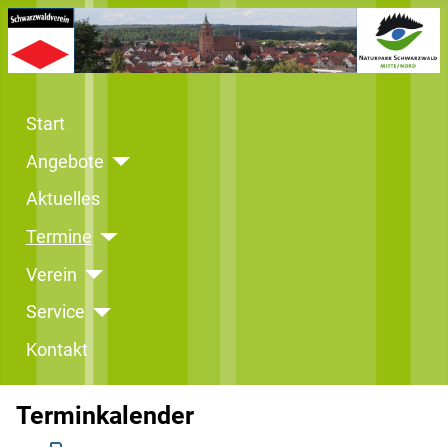
Start
Angebote
Aktuelles
Termine
Verein
Service
Kontakt
Terminkalender