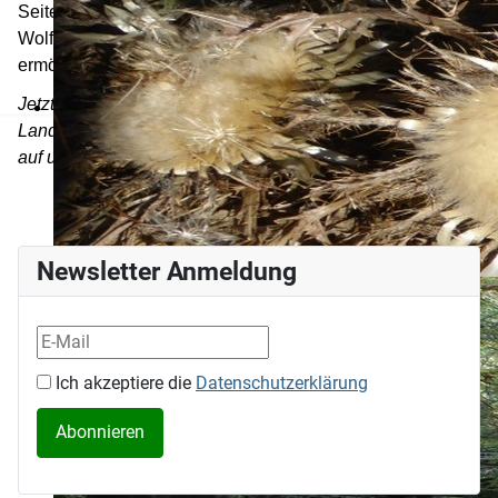
Seitentälern (z.B. Monbachschlucht, Schweinbachtal,
Wolfsschlucht, Xantenklinge) spannende Touren
ermöglicht.
Jetzt laden wir euch ein: Erkundet mit uns die heimatliche
Landschaft und Kultur, oder begleitet uns
auf unterschiedlichen Touren in entfernteren Gebieten!
Newsletter Anmeldung
Ich akzeptiere die
Datenschutzerklärung