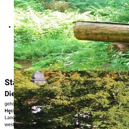
Start
Die Landschaft um Weil der Stadt…
gehört zum Übergang vom
Nordschwarzwald
zum
Heckengäu
. Die östlich liegenden, von
Landwirtschaft geprägten Gäulandschaften und der
westlich folgende waldreiche Nordschwarzwald sind von