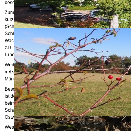
besonderem Reiz:
Zum einen gibt es die allgegenwärtigen – im Frühjahr
kurzzeitig herrlich weiß blühenden Schwarzdornhecken
(Schlehen) - deswegen nennt man ein Teilgebiet auch
Schlehengäu- zum anderen auf den Höhen einladende
Wacholderheiden mit Silberdisteln, Küchenschellen wie
z.B. auf dem Büchelberg oder Venusberg. Die höchsten
Erhebungen reichen bis 600m.
Weiter zieht sich durch das Gebiet das Flüsschen
Würm
,
mit seinem Ursprung nahe Hildrizhausen und der
Mündung in die Nagold in Pforzheim.
Besonders attraktiv mit Burgen, Mühlen und Nadelwäldern
ist der Abschnitt ab Weil d.St. bis hinunter zur Mündung
beim Kupferhammer, dem Ausgangspunkt der berühmten
Schwarzwald- Fernwanderwege (Westweg/ Mittelweg/
Ostweg).
Westlich der Würm fließt die
Nagold
, die in ihren